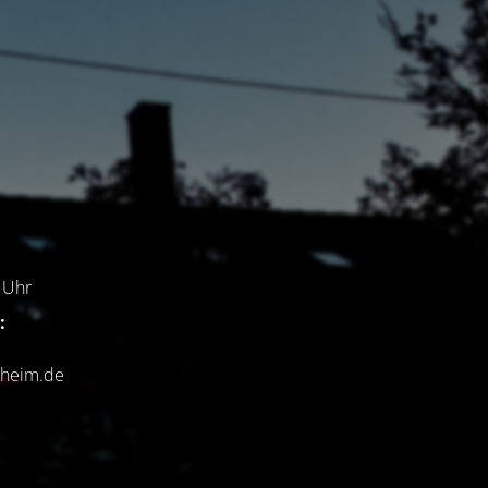
7
Uhr
:
chheim.de