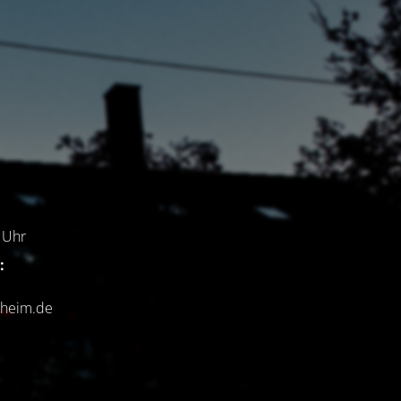
7
Uhr
:
chheim.de