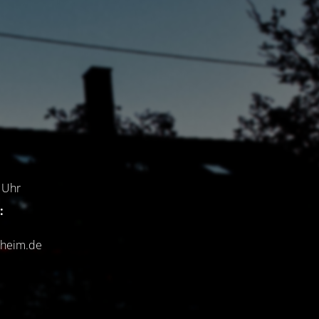
7
Uhr
:
chheim.de